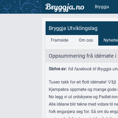
Bryggja.no
Bryggja
Bryggja Utviklingslag
Framside
Om oss
Nyheite
Oppsummering frå idémøte i 
Skrive av:
frå facebook til Bryggja ut
Tusen takk for eit flott idémøte! 💡🙌
Kjempebra oppmøte og mange gode inns
No legg vi ut ordskyene og Padlet‑inn
Alle idéane blir tekne med vidare til
folk engasjera seg for. Så om du enga