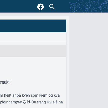
yggja!
kjem heilt anpå kven som kjem og kva
følgingsmøtet😃🙌 Du treng ikkje å ha