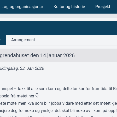
Lag og organisasjonar
Kultur og historie
Prosjekt
r
Arrangement
grendahuset den 14.januar 2026
viklingslag, 23. Jan 2026
pel – takk til alle som kom og delte tankar for framtida til Br
spela frå møtet her 👇
 neste møte, men kva som blir jobba vidare med etter det møtet 
sjere deg for noko og ynskjer det skal bli noko av - kom på opp