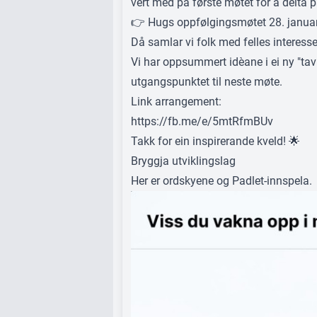
vert med på første møtet for å delta p
👉 Hugs oppfølgingsmøtet 28. januar
Då samlar vi folk med felles interesse
Vi har oppsummert idèane i ei ny "ta
utgangspunktet til neste møte.
Link arrangement:
https://fb.me/e/5mtRfmBUv
Takk for ein inspirerande kveld! 🌟
Bryggja utviklingslag
Her er ordskyene og Padlet‑innspela.