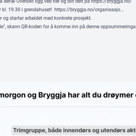
å det🤩 Oversikt ligg ved her og blir delt på
https://bryggja.no/
 kl. 19.30 i grendahuset!
https://bryggja.no/organisasjo...
r og startar arbeidet med konkrete prosjekt.
vle", skann QR-koden for å komme inn på denne oppsummeringa e