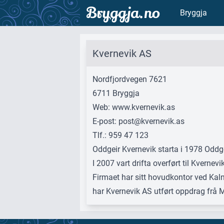
Bryggja.no
Bryggja
Kvernevik AS
Nordfjordvegen 7621
6711 Bryggja
Web:
www.kvernevik.as
E-post:
post@kvernevik.as
Tlf.: 959 47 123
Oddgeir Kvernevik starta i 1978 Oddg
I 2007 vart drifta overført til Kverne
Firmaet har sitt hovudkontor ved Kal
har Kvernevik AS utført oppdrag frå Mat