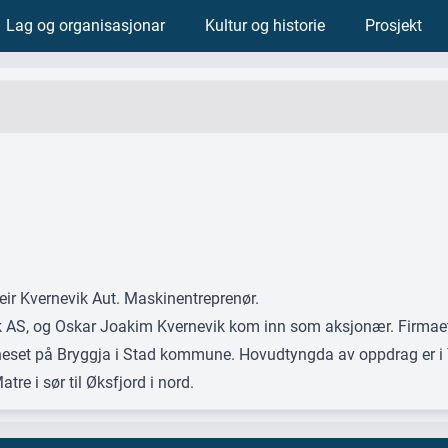
Lag og organisasjonar
Kultur og historie
Prosjekt
eir Kvernevik Aut. Maskinentreprenør.
vik AS, og Oskar Joakim Kvernevik kom inn som aksjonær. Firmaet 
neset på Bryggja i Stad kommune. Hovudtyngda av oppdrag er i 
re i sør til Øksfjord i nord.